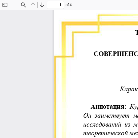
of 4
Toggle
Find
Previous
Next
Sidebar
СОВЕРШЕНС
Карак
Аннотация:
Ку
Он  заимствует  м
исследований  из  
теоретической ме