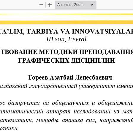
Zoom
Zoom
Out
In
TA’LIM, TARBIYA VA INNOVATSIY
A
LA
II
I
son, 
Fevral
ТВОВАНИЕ МЕТОДИКИ ПРЕПОДАВАНИ
ГРАФИЧЕСКИХ ДИСЦИПЛИН
Тореев Азатбай Лепесбаевич
алпакский государственный университет имени
рс  базируется  на 
общенаучных  и  общеинжене
атематический  аппарат  исследований  из  ма
математики,  методы  анализа  сил,  напряжений 
ханики