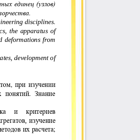
ных  ед
инец  (узлов) 
ворчества.
neering disciplines. 
ics,  the  apparatus  of 
nd  deformations  from 
ates, development of 
том, при изучении 
  понятий.  Знание 
жа  и  критериев 
агрегатов
, 
изучение 
етодов их расчета; 