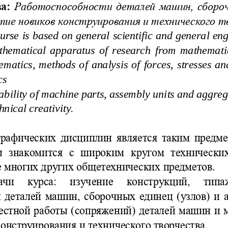
а:
Работоспособности  деталей 
машин,  сбороч
итие новиков конструирования и технического т
urse is based on general scientific and general engi
thematical  apparatus  of  research  from  mathema
t
matics,  methods of  analysis  of  forces,  stresses  a
cs
bility of machine parts, assembly units and aggreg
hnical creativi
ty.
графических дисци
п
лин является таким предме
  знакомится  с  широким  кругом  технических
е многих других общетехнических 
предметов.
ачи  курса:  изучение  конструк
ций,  типа
и деталей машин, сборочных ед
инец (узлов) и 
естной работ
ы (сопряжений) деталей машин и м
конструирования и технического творчества.