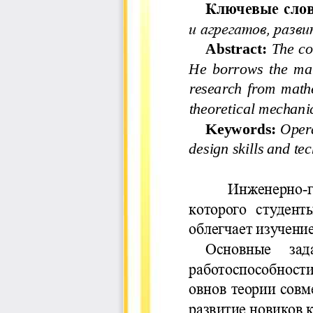
Ключевые слов
и агрегатов
, разв
Abstract:
The co
He  borrows  the  ma
research  from  mathe
theoretical mechani
Keywords:
Opera
design skills and tec
Инженерно
-
которого  студенты
облегчает изучени
Основные  зад
работоспособност
овнов теории совм
развитие новиков 