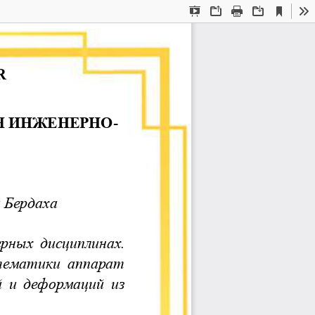
Current
Presentation
Open
Print
Download
To
View
Mode
R
Я ИНЖЕНЕРНО
-
 Бердаха
рных  дисциплинах. 
тематики  аппарат 
 и  деформаций  из 