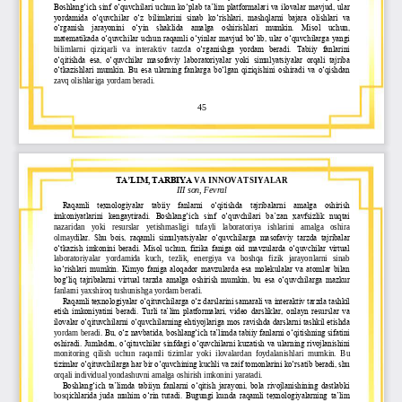
Boshlang„ich sinf o„quvchilari uchun ko„plab ta‟lim platformalari va ilovalar mavjud, ular 
yordamida  o„quvchilar  o„z  bilimlarini
sinab  ko„rishlari,  mashqlarni  bajara  olishlari  va 
o„rganish  jarayonini  o„yin  shaklida  amalga  oshirishlari  mumkin.  Misol  uchun, 
matematikada o„quvchilar uchun raqamli o„yinlar mavjud bo„lib, ular o„quvchilarga yangi 
a  o„rganishga  yordam  beradi.  Tabiiy  fanlarini 
bilimlarni   qiziqarli   va   interaktiv   tarzd
o„qitishda  esa,  o„quvchilar  masofaviy  laboratoriyalar  yoki  simulyatsiyalar  orqali  tajriba 
o„tkazishlari mumkin. Bu esa ularning fanlarga bo„lgan qiziqishini oshiradi va o„qishdan 
zavq olishlariga yordam beradi.
45
TA’LIM, TARBIYA
VA INNOVATSIYA
LAR
II
I
son, 
Fevral
Raqamli  texnologiyalar  tabiiy  fanlarni  o„qitishda  tajribalarni  amalga  oshirish 
imkoniyatlarini  kengaytiradi.  Boshlang„ich  sinf  o„quvchilari  ba‟zan  xavfsizlik  nuqtai 
nazaridan   yoki   resurslar   yetishmasligi   tufayli   laboratoriya   ishlarini   amalga   oshira 
olmayd
ilar.  Shu  bois,  raqamli  simulyatsiyalar  o„quvchilarga  masofaviy  tarzda  tajribalar 
o„tkazish imkonini beradi. Misol uchun, fizika faniga oid mavzularda o„quvchilar virtual 
laboratoriyalar   yordamida   kuch,   tezlik,   energiya   va   boshqa   fizik   jarayonlarni   sinab 
k
o„rishlari mumkin. Kimyo faniga aloqador mavzularda esa molekulalar va atomlar bilan 
bog„liq tajribalarni virtual tarzda amalga oshirish mumkin, bu esa o„quvchilarga mazkur 
fanlarni yaxshiroq tushunishga yordam beradi.
Raqamli texnologiyalar o„qituvchilarg
a o„z darslarini samarali va interaktiv tarzda tashkil 
etish imkoniyatini beradi. Turli ta‟lim platformalari, video darsliklar, onlayn resurslar va 
ilovalar o„qituvchilarni o„quvchilarning ehtiyojlariga mos ravishda darslarni tashkil etishda 
yordam beradi.
Bu, o„z navbatida, boshlang„ich ta‟limda tabiiy fanlarni o„qitishning sifatini 
oshiradi. Jumladan, o„qituvchilar sinfdagi o„quvchilarni kuzatish va ularning rivojlanishini 
monitoring  qilish  uchun  raqamli  tizimlar  yoki  ilovalardan  foydalanishlari  mumkin.  B
u 
tizimlar o„qituvchilarga har bir o„quvchining kuchli va zaif tomonlarini ko„rsatib beradi, shu 
orqali individual yondashuvni amalga oshirish imkonini yaratadi.
Boshlang„ich ta‟limda tabiiyn fanlarni o„qitish jarayoni, bola rivojlanishining dastlabki 
ichlarida juda muhim o„rin tutadi. Bugungi kunda raqamli texnologiyalarning ta‟lim 
bosq