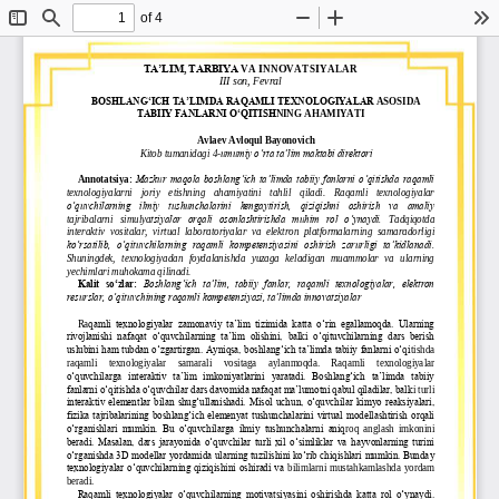
of 4
Toggle
Find
Zoom
Zoom
To
Sidebar
Out
In
TA’LIM, TARBIYA
VA INNOVATSIYA
LAR
II
I
son, 
Fevral
BOSHLANG‘ICH TA’LIMDA RAQAMLI TEXNOLOGIYALAR
ASOSIDA 
TABIIY FANLARNI O‘QITISH
NING 
AHAMIYATI
Avlaev Avloqul Bayonovich
Kitob tumanidagi 4
-
umumiy o‘rta ta’lim maktabi direktori
Annotatsiya:
Mazkur  maqola  boshlang‘ich  ta’limda  tabiiy  fanlarni  o‘qitishda  raqamli 
texnologiyalarni    joriy    etishning    ahamiyatini    tahlil    qiladi.    Raqamli    texnologiyalar 
o‘quvchilarning   ilmiy   tushunchalarini   kengaytirish,   qiziqishni   oshirish   va   amaliy 
tajribalarni   simulya
tsiyalar   orqali   osonlashtirishda   muhim   rol   o‘ynaydi. 
Tadqiqotda 
interaktiv  vositalar,  virtual  laboratoriyalar  va  elektron  platformalarning  samaradorligi 
ko‘rsatilib,  o‘qituvchilarning  raqamli  kompetensiyasini  oshirish  zarurligi  ta’kidlanadi. 
Shuningdek,  te
xnologiyadan  foydalanishda  yuzaga  keladigan  muammolar  va  ularning 
yechimlari muhokama qilinadi.
Kalit  so‘zlar:
Boshlang‘ich  ta’lim,  tabiiy  fanlar,  raqamli  texnologiyalar,  elektron 
resurslar, o‘qituvchining raqamli kompetensiyasi, ta’limda innovatsiyalar
Ra
qamli  texnologiyalar  zamonaviy  ta‟lim  tizimida  katta  o„rin  egallamoqda.  Ularning 
rivojlanishi  nafaqat  o„quvchilarning  ta‟lim  olishini,  balki  o„qituvchilarning  dars  berish 
uslubini ham tubdan o„zgartirgan. Ayniqsa, boshlang„ich ta‟limda tabiiy fanlarni o„qi
tishda 
raqamli     texnologiyalar     samarali     vositaga     aylanmoqda.     Raqamli     texnologiyalar 
o„quvchilarga  interaktiv  ta‟lim  imkoniyatlarini  yaratadi.  Boshlang„ich  ta‟limda  tabiiy 
fanlarni o„qitishda o„quvchilar dars davomida nafaqat ma‟lumotni qabul qiladilar, balk
i turli 
interaktiv elementlar bilan shug„ullanishadi. Misol uchun, o„quvchilar kimyo reaksiyalari, 
fizika tajribalarining boshlang„ich elemenyat tushunchalarini virtual modellashtirish orqali 
o„rganishlari  mumkin.  Bu  o„quvchilarga  ilmiy  tushunchalarni  aniq
roq  anglash  imkonini 
beradi. Masalan, dars jarayonida o„quvchilar turli xil o„simliklar va hayvonlarning turini 
o„rganishda 3D modellar yordamida ularning tuzilishini ko„rib chiqishlari mumkin. Bunday 
texnologiyalar o„quvchilarning qiziqishini oshiradi va 
bilimlarni  mustahkamlashda  yordam 
beradi.
Raqamli  texnologiyalar  o„quvchilarning  motivatsiyasini  oshirishda  katta  rol  o„ynaydi. 