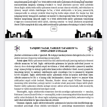
maqolaning maqsadi ingliz va o‘zbek adabiyotida milliy qahramon obrazining lingvomadaniy 
xususiyatlarini aniqlash,  ularning  o‘xshas
h  va  farqli  jihatlarini  qiyosiy  tahlil  qilishdan 
iborat.
Ingliz
adabiyotida
milliy
qahramon
timsoli
asosan
shaxsiy
erkinlik
, 
individualizm
va
ijtimoiy
tanqid
ruhida
shakllangan
bo
‘
lsa
, 
o
‘
zbek
adabiyotida
u
ko
‘
proq
jamoaviylik
, 
vatanparvarlik
va
axloqiy
yetuklik
bilan
bog
‘
liq
holda
talqin
etiladi
. 
Bu  farqlar  har  ikki 
xalqning tarixiy taraqqiyoti, madaniy an’analari va dunyoqarashi bilan bevosita bog‘liqdir. 
Mazkur maqolaning  maqsadi ingliz  va o‘zbek adabiyotida milliy  qahramon timsolining 
o‘ziga x
os  xususiyatlarini tahlil  qilish,  ularning  umumiy  va  farqli  jihatlarini aniqlashdan 
iborat.Ushbu maqolada ikki xalq adabiyotida milliy qahramon obrazining o‘xshash va farqli 
102
TANQIDIY NAZAR, TAHLILIY TAFAKKUR VA
INNOVATSION G‘
OYALAR
jihatlari solishtirma usulda o‘rganiladi. Bu tadqiqot madaniyalararo dialogni kuch
aytirish va 
adabiy merosni chuqurroq tushunishga xizmat qiladi.
Asosiy qism
Milliy qahramon timsoli har ikki adabiyotda epik janrning markaziy elementi 
sifatida namoyon  bo‘ladi. Ingliz  adabiyotida qahramon  ko‘pincha individual jasorat va 
shaxsiy shon
-
shuhr
atga intilish orqali tasvirlansa, o‘zbek adabiyotida u jamoaviy manfaat, 
urug‘
-
aymoq birligi va axloqiy qadriyatlar himoyachisi sifatida ko‘riladi. Asosiy qismda bu 
timsolning tarixiy va madaniy shakllanishi, epik syujetdagi o‘rni va zamonaviy talqinlari 
k
o‘rib chiqiladi.
Ingliz  adabiyotida milliy  qahramon obrazi ko‘pincha individual shaxs 
sifatida namoyon bo‘lib, u o‘zining ichki kechinmalari, shaxsiy tanlovi va jamiyat bilan 
ziddiyatlari  orqali  ochib  beriladi.  Masalan,  Hamlet  obrazi  orqali  William 
Shakespeare 
insonning ichki iztiroblari, axloqiy tanlovi va adolat izlash jarayonini chuqur tahlil qiladi. 
Hamlet  milliy qahramon sifatida nafaqat siyosiy adolat uchun kurashadi, balki insoniylik, 
haqiqat va vijdon masalalarini ham ilgari suradi.
Shuningde
k,  ingliz  adabiyotida romantizm  davrida yaratilgan qahramonlar 
—
masalan, 
—
Robinson Crusoe (Daniel Defoe) 
mustaqillik, iroda va insonning tabiat bilan kurashi orqali 
milliy ruhni ifodalaydi. Bu obraz ingliz xalqining sarguzashtga intilishi, mehnatsevarlig
i va 
individual erkinlikka bo‘lgan ishonchini aks ettiradi.
Umuman olganda, ingliz adabiyotida milliy qahramon ko‘pincha ichki konfliktlarga ega, 
murakkab  psixologik  obraz  sifatida  tasvirlanadi.  U   jamiyatdagi  muammolarni  tanqidiy 