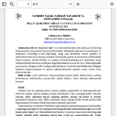
of 4
Toggle
Find
Zoom
Zoom
To
Sidebar
Out
In
TANQIDIY NAZAR, TAHLILIY TAFAKKUR VA
INNOVATSION G‘
OYALAR
MILLIY  QAHRAMON  OBRAZI  VA UNING  LINGVOMADANIY 
XUSUSIYATLARI
(ingliz va o‘zbek adabiyoti misolida)
Saibnazarova Mahliyo
TMC instituti katta o‘
qituvchisi
saibnazarovamahliyo@gmail.com
Annotatsiya
Mazkur maqolada ingliz va o‘
zbek adabiyotida milliy qahramon obrazining 
lingvomadaniy xususiyatlari qiyosiy tahlil qilinadi. Tadqiqotda qahramon timsolining til va 
madaniyat o‘rtasidagi o‘zaro bog‘liqligi, uning  xalq  mentaliteti,  tarixiy tajribasi va 
qadriyatlari bilan uzviy aloqasi 
yoritiladi. Shuningdek, qahramon obrazining shakllanishida 
leksik  vositalar,  stilistik  birliklar va  madaniy  konnotatsiyalarning roli  aniqlanadi. Ingliz 
adabiyotida individualizm va ichki psixologik kechinmalar ustuvor bo‘lsa, o‘zbek adabiyotida 
, vatanparvarlik va axloqiy ideal markaziy o‘rin tutishi asoslab beriladi. Tadqiqot 
jamoaviylik
natijalari  lingvomadaniyat  va  qiyosiy  adabiyotshunoslik  sohalari  uchun  muhim   ilmiy 
ahamiyatga ega.
Kalit so‘zlar:
milliy  qahramon, lingvomadaniyat, qiyosiy tahlil, 
badiiy obraz, madaniy 
konnotatsiya,  individualizm,  jamoaviylik,  adabiy  diskurs,  milliy  identitet,  qahramonlik 
konsepti
.
Kirish
Adabiyot  har  bir  xalqning tarixiy  xotirasi, madaniy  qadriyatlari va  dunyoqarashini aks 
ettiruvchi  muhim  ijtimoiy
-
madaniy  hodisa 
hisoblanadi.  Unda  yaratilgan  badiiy  obrazlar, 
xususan,  milliy  qahramon  timsoli  xalqning  ideallari,  axloqiy  me’yorlari  va  hayotiy 
qarashlarini mujassam  etadi.  Milliy  qahramon  obrazi  nafaqat badiiy
-
estetik  hodisa, balki 
lingvomadaniy fenomen sifatida ham muh
im ahamiyat kasb etadi.
Lingvomadaniy yondashuv til birliklari orqali madaniy mazmunning qanday ifodalanishini 
o‘rganishga qaratilgan bo‘lib, qahramon obrazining tahlilida muhim metodologik asos bo‘lib 
xizmat qiladi. Ingliz va o‘zbek adabiyoti turli tarixi
y va madaniy sharoitlarda shakllanganligi 
sababli,  ulardagi  milliy  qahramon  timsoli  ham  o‘ziga  xos  xususiyatlarga  ega.  Ushbu 