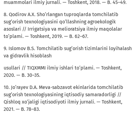
muammolari ilmiy jurnali. — Toshkent, 2018. — B. 45–49.
8. Qodirov A.X. Sho‘rlangan tuproqlarda tomchilatib
sug‘orish texnologiyasini qo‘llashning agroekologik
asoslari // Irrigatsiya va melioratsiya ilmiy maqolalar
to‘plami. — Toshkent, 2019. — B. 62–67.
9. Islomov B.S. Tomchilatib sug‘orish tizimlarini loyihalash
va gidravlik hisoblash
usullari // TIQXMMI ilmiy ishlari to‘plami. — Toshkent,
2020. — B. 30–35.
10. Jo‘rayev D.A. Meva-sabzavot ekinlarida tomchilatib
sug‘orish texnologiyasining iqtisodiy samaradorligi //
Qishloq xo‘jaligi iqtisodiyoti ilmiy jurnali. — Toshkent,
2021. — B. 78–83.