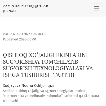
QISHLOQ XO‘JALIGI EKINLARINI SUG’ORISHDA TOMCHILATIB 
ZAMIN ILMIY TADQIQOTLAR
JURNALI
VOL. 2 NO. 8 (2026)
,
ARTICLES
Published 2026-06-01
QISHLOQ XO‘JALIGI EKINLARINI
SUG’ORISHDA TOMCHILATIB
SUG’ORISH TEXNOLOGIYALARI VA
ISHGA TUSHURISH TARTIBI
Xodjayeva Nodira Odiljon qizi
Andijon qishloq xo‘jaligi va agrotexnologiyalar instituti,
“Gidrotexnika va meliorativ inshootlar” kafedrasi q.x.f.f.d. katta
o‘qituvchi