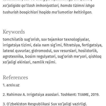
xo‘jaligida qo‘llash imkoniyatlari, hamda tizimni ishga
tushurish bosqichlari haqida ma’lumotlar keltirilgan.
Keywords
tomchilatib sug‘orish, suv tejamkor texnologiyalar,
irrigatsiya tizimi, dala nam sig‘imi, filtratsiya, fertigatsiya,
lateral quvurlar, gidromodul, suv resurslari, hosildorlik,
agrotexnika, bosim regulyatori, sug‘orish me’yori, qishloq
xo‘jaligi ekinlari, namlik rejimi.
References
1. arxiv.uz
2. Rahimov A. Irrigatsiya asoslari. Toshkent: TIIAME, 2019.
3. O‘zbekiston Respublikasi Suv xo‘jaligi vazirligi.