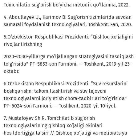
Tomchilatib sug‘orish bo‘yicha metodik qo‘llanma, 2022.
4. Abdullayev U., Karimov B. Sug‘orish tizimlarida suvdan
samarali foydalanish texnologiyalari. Toshkent: Fan, 2020.
5.O‘zbekiston Respublikasi Prezidenti. “Qishloq xo‘jaligini
rivojlantirishning
2020–2030-yillarga mo‘ljallangan strategiyasini tasdiqlash
to‘g‘risida” PF–5853-son Farmoni. — Toshkent, 2019-yil 23-
oktabr.
6.O‘zbekiston Respublikasi Prezidenti. “Suv resurslarini
boshqarishni takomillashtirish va suv tejovchi
texnologiyalarni joriy etish chora-tadbirlari to‘g‘risida”
PF–6024-son Farmoni. — Toshkent, 2020-yil 10-iyul.
7. Mustafoyev Sh.R. Tomchilatib sug‘orish
texnologiyalarining qishloq xo‘jaligi ekinlari
hosildorligiga ta’siri // Qishloq xo‘jaligi va melioratsiya