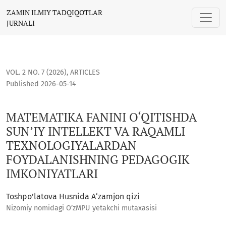
MATEMATIKA FANINI O‘QITISHDA SUN’IY INTELLEKT VA RAQ
ZAMIN ILMIY TADQIQOTLAR
JURNALI
VOL. 2 NO. 7 (2026)
,
ARTICLES
Published 2026-05-14
MATEMATIKA FANINI O‘QITISHDA
SUN’IY INTELLEKT VA RAQAMLI
TEXNOLOGIYALARDAN
FOYDALANISHNING PEDAGOGIK
IMKONIYATLARI
Toshpo’latova Husnida A‘zamjon qizi
Nizomiy nomidagi O’zMPU yetakchi mutaxasisi