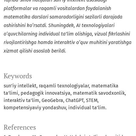
platformalar va raqamli vositalardan foydalanish
matematika darslari samaradorligini sezilarli darajada
oshirishini ko‘rsatdi. Shuningdek, AI texnologiyalari
o‘quvchilarning individual ta’lim olishiga, vizual fikrlashini
rivojlantirishga hamda interaktiv o‘quv muhitini yaratishga
xizmat qilishi asoslab berildi.
Keywords
sun’iy intellekt, raqamli texnologiyalar, matematika
ta’limi, pedagogik innovatsiya, matematik savodxonlik,
interaktiv ta’lim, GeoGebra, ChatGPT, STEM,
kompetensiyaviy yondashuv, individual ta’lim.
References