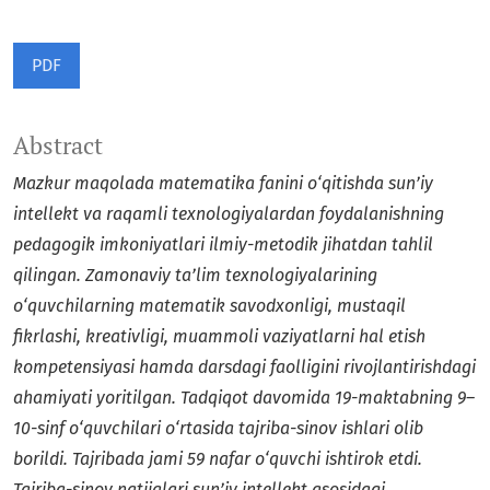
PDF
Abstract
Mazkur maqolada matematika fanini o‘qitishda sun’iy
intellekt va raqamli texnologiyalardan foydalanishning
pedagogik imkoniyatlari ilmiy-metodik jihatdan tahlil
qilingan. Zamonaviy ta’lim texnologiyalarining
o‘quvchilarning matematik savodxonligi, mustaqil
fikrlashi, kreativligi, muammoli vaziyatlarni hal etish
kompetensiyasi hamda darsdagi faolligini rivojlantirishdagi
ahamiyati yoritilgan. Tadqiqot davomida 19-maktabning 9–
10-sinf o‘quvchilari o‘rtasida tajriba-sinov ishlari olib
borildi. Tajribada jami 59 nafar o‘quvchi ishtirok etdi.
Tajriba-sinov natijalari sun’iy intellekt asosidagi