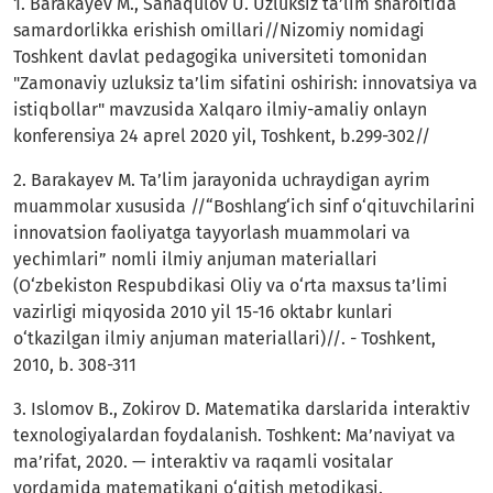
1. Barakayev M., Sanaqulov U. Uzluksiz ta’lim sharoitida
samardorlikka erishish omillari//Nizomiy nomidagi
Toshkent davlat pedagogika universiteti tomonidan
"Zamonaviy uzluksiz ta’lim sifatini oshirish: innovatsiya va
istiqbollar" mavzusida Xalqaro ilmiy-amaliy onlayn
konferensiya 24 aprel 2020 yil, Toshkent, b.299-302//
2. Barakayev M. Ta’lim jarayonida uchraydigan ayrim
muammolar xususida //“Boshlang‘ich sinf o‘qituvchilarini
innovatsion faoliyatga tayyorlash muammolari va
yechimlari” nomli ilmiy anjuman materiallari
(O‘zbekiston Respubdikasi Oliy va o‘rta maxsus ta’limi
vazirligi miqyosida 2010 yil 15-16 oktabr kunlari
o‘tkazilgan ilmiy anjuman materiallari)//. - Toshkent,
2010, b. 308-311
3. Islomov B., Zokirov D. Matematika darslarida interaktiv
texnologiyalardan foydalanish. Toshkent: Ma’naviyat va
ma’rifat, 2020. — interaktiv va raqamli vositalar
yordamida matematikani o‘qitish metodikasi.