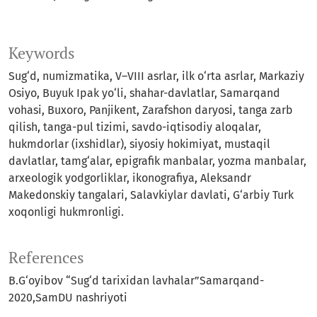
Keywords
Sug‘d, numizmatika, V–VIII asrlar, ilk o‘rta asrlar, Markaziy
Osiyo, Buyuk Ipak yo‘li, shahar-davlatlar, Samarqand
vohasi, Buxoro, Panjikent, Zarafshon daryosi, tanga zarb
qilish, tanga-pul tizimi, savdo-iqtisodiy aloqalar,
hukmdorlar (ixshidlar), siyosiy hokimiyat, mustaqil
davlatlar, tamg‘alar, epigrafik manbalar, yozma manbalar,
arxeologik yodgorliklar, ikonografiya, Aleksandr
Makedonskiy tangalari, Salavkiylar davlati, G‘arbiy Turk
xoqonligi hukmronligi.
References
B.G‘oyibov “Sug‘d tarixidan lavhalar”Samarqand-
2020,SamDU nashriyoti