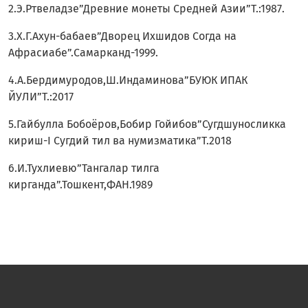
2.Э.Ртвеладзе”Древние монеты Средней Азии”Т.:1987.
3.Х.Г.Ахун-бабаев”Дворец Ихшидов Согда на
Афрасиабе”.Cамарканд-1999.
4.А.Бердимуродов,Ш.Индаминова”БУЮК ИПАК
ЙУЛИ”T.:2017
5.Гайбулла Бобоёров,Бобир Гойибов”Сугдшуносликка
кириш-I Cугдий тил ва нумизматика”Т.2018
6.И.Тухлиевю”Тангалар тилга
кирганда”.Тошкент,ФАН.1989