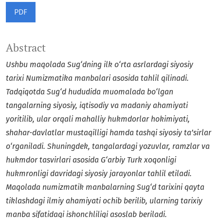
PDF
Abstract
Ushbu maqolada Sug‘dning ilk o‘rta asrlardagi siyosiy
tarixi Numizmatika manbalari asosida tahlil qilinadi.
Tadqiqotda Sug‘d hududida muomalada bo‘lgan
tangalarning siyosiy, iqtisodiy va madaniy ahamiyati
yoritilib, ular orqali mahalliy hukmdorlar hokimiyati,
shahar-davlatlar mustaqilligi hamda tashqi siyosiy ta’sirlar
o‘rganiladi. Shuningdek, tangalardagi yozuvlar, ramzlar va
hukmdor tasvirlari asosida G‘arbiy Turk xoqonligi
hukmronligi davridagi siyosiy jarayonlar tahlil etiladi.
Maqolada numizmatik manbalarning Sug‘d tarixini qayta
tiklashdagi ilmiy ahamiyati ochib berilib, ularning tarixiy
manba sifatidagi ishonchliligi asoslab beriladi.