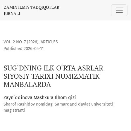
SUG‘DNING ILK O‘RTA ASRLAR SIYOSIY TARIXI NUMIZMATIK 
ZAMIN ILMIY TADQIQOTLAR
JURNALI
VOL. 2 NO. 7 (2026)
,
ARTICLES
Published 2026-05-11
SUG‘DNING ILK O‘RTA ASRLAR
SIYOSIY TARIXI NUMIZMATIK
MANBALARDA
Zayniddinova Mashxura Ilhom qizi
Sharof Rashidov nomidagi Samarqand davlat universiteti
magistranti