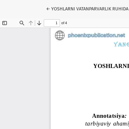
Return to Article Details
←
YOSHLARNI VATANPARVARLIK RUHIDA 