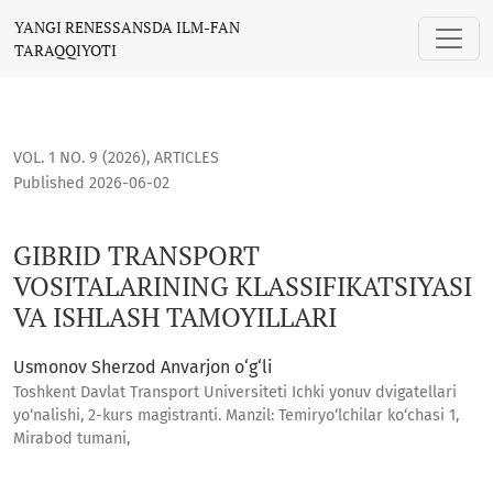
GIBRID TRANSPORT VOSITALARINING KLASSIFIKATSIYASI VA 
YANGI RENESSANSDA ILM-FAN
TARAQQIYOTI
VOL. 1 NO. 9 (2026)
,
ARTICLES
Published 2026-06-02
GIBRID TRANSPORT
VOSITALARINING KLASSIFIKATSIYASI
VA ISHLASH TAMOYILLARI
Usmonov Sherzod Anvarjon o‘g‘li
Toshkent Davlat Transport Universiteti Ichki yonuv dvigatellari
yo‘nalishi, 2-kurs magistranti. Manzil: Temiryo‘lchilar ko‘chasi 1,
Mirabod tumani,